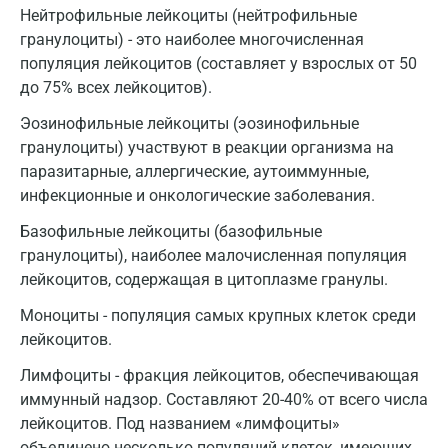
Нейтрофильные лейкоциты (нейтрофильные
Астрахань
гранулоциты) - это наиболее многочисленная
популяция лейкоцитов (составляет у взрослых от 50
Балашиха
до 75% всех лейкоцитов).
Барнаул
Эозинофильные лейкоциты (эозинофильные
Брянск
гранулоциты) участвуют в реакции организма на
паразитарные, аллергические, аутоиммунные,
Великий Новгород
инфекционные и онкологические заболевания.
Видное
Базофильные лейкоциты (базофильные
гранулоциты), наиболее малочисленная популяция
Владимир
лейкоцитов, содержащая в цитоплазме гранулы.
Волгоград
Моноциты - популяция самых крупных клеток среди
Волжский
лейкоцитов.
Лимфоциты - фракция лейкоцитов, обеспечивающая
Вологда
иммунный надзор. Составляют 20-40% от всего числа
Воронеж
лейкоцитов. Под названием «лимфоциты»
объединено несколько популяций клеток, имеющих