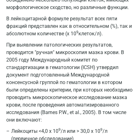
Всеволожск
морфологическое сходство, но различные функции.
Гатчина
В лейкоцитарной формуле результат всех пяти
фракций представлен как в относительном (%), так и
Геленджик
9
абсолютном количестве (х 10
клеток/л).
Голубое
При выявлении патологических результатов,
Дзержинск
проводится "ручная" микроскопия мазка крови. В
2005 году Международный комитет по
Дзержинский
стандартизации в гематологии (ICSH) утвердил
документ подготовленный Международной
Дмитров
консенсусной группой по гематологии в котором
Долгопрудный
были определены критерии, при которых необходимо
проводить микроскопическое исследование мазка
Домодедово
крови, после проведения автоматизированного
Екатеринбург
исследования (Barnes P.W., et al., 2005). В том числе
они включают:
Жуковский
9
9
Лейкоциты <4,0 х 10
/л или > 30,0 х 10
/л
Звенигород
(первичное обследование)