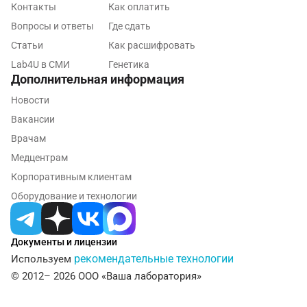
Королев
Контакты
Как оплатить
Вопросы и ответы
Где сдать
Кострома
Статьи
Как расшифровать
Котельники
Lab4U в СМИ
Генетика
Дополнительная информация
Красногорск
Новости
Краснодар
Вакансии
Красноярск
Врачам
Медцентрам
Курск
Корпоративным клиентам
Лабинск
Оборудование и технологии
Липецк
Документы и лицензии
Лобня
рекомендательные технологии
Используем
Люберцы
© 2012– 2026 ООО «Ваша лаборатория»
Майкоп