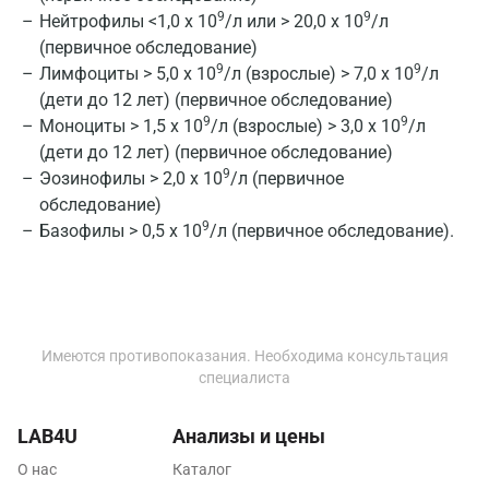
9
9
Нейтрофилы <1,0 х 10
/л или > 20,0 х 10
/л
Зеленоград
(первичное обследование)
9
9
Иваново
Лимфоциты > 5,0 х 10
/л (взрослые) > 7,0 х 10
/л
(дети до 12 лет) (первичное обследование)
Ивантеевка
9
9
Моноциты > 1,5 х 10
/л (взрослые) > 3,0 х 10
/л
(дети до 12 лет) (первичное обследование)
Ижевск
9
Эозинофилы > 2,0 х 10
/л (первичное
Истра
обследование)
9
Базофилы > 0,5 х 10
/л (первичное обследование).
Йошкар-Ола
Калининград
Калуга
Имеются противопоказания. Необходима консультация
Кемерово
специалиста
Ковров
LAB4U
Анализы и цены
Коломна
О нас
Каталог