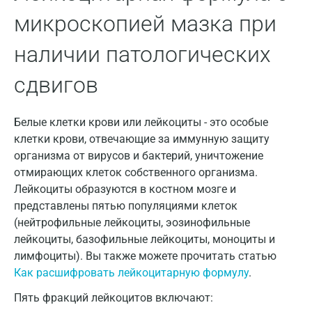
микроскопией мазка при
наличии патологических
сдвигов
Белые клетки крови или лейкоциты - это особые
клетки крови, отвечающие за иммунную защиту
Москва
организма от вирусов и бактерий, уничтожение
Санкт-Петербург
отмирающих клеток собственного организма.
Лейкоциты образуются в костном мозге и
Нижний Новгород
представлены пятью популяциями клеток
Казань
(нейтрофильные лейкоциты, эозинофильные
лейкоциты, базофильные лейкоциты, моноциты и
Альметьевск
лимфоциты). Вы также можете прочитать статью
Как расшифровать лейкоцитарную формулу
.
Апрелевка
Пять фракций лейкоцитов включают:
Армавир