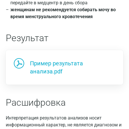
передайте в медцентр в день сбора
женщинам не рекомендуется собирать мочу во
время менструального кровотечения
Результат
Москва
Санкт-Петербург
Пример результата
анализа.pdf
Нижний Новгород
Казань
Альметьевск
Расшифровка
Апрелевка
Армавир
Интерпретация результатов анализов носит
информационный характер, не является диагнозом и
Астрахань