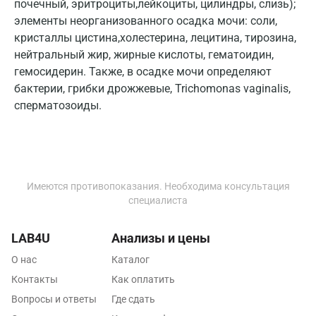
почечный, эритроциты,лейкоциты, цилиндры, слизь);
Кострома
элементы неорганизованного осадка мочи: соли,
кристаллы цистина,холестерина, лецитина, тирозина,
Котельники
нейтральный жир, жирные кислоты, гематоидин,
Красногорск
гемосидерин. Также, в осадке мочи определяют
бактерии, грибки дрожжевые, Trichomonas vaginalis,
Краснодар
сперматозоиды.
Красноярск
Курск
Лабинск
Имеются противопоказания. Необходима консультация
специалиста
Липецк
Лобня
LAB4U
Анализы и цены
Люберцы
О нас
Каталог
Контакты
Как оплатить
Майкоп
Вопросы и ответы
Где сдать
Мурино