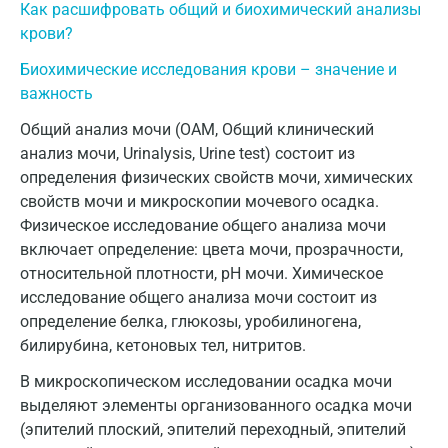
Как расшифровать общий и биохимический анализы
крови?
Иваново
Биохимические исследования крови – значение и
Ивантеевка
важность
Ижевск
Общий анализ мочи (ОАМ, Общий клинический
Истра
анализ мочи, Urinalysis, Urine test) состоит из
определения физических свойств мочи, химических
Йошкар-Ола
свойств мочи и микроскопии мочевого осадка.
Физическое исследование общего анализа мочи
Калининград
включает определение: цвета мочи, прозрачности,
Калуга
относительной плотности, рН мочи. Химическое
исследование общего анализа мочи состоит из
Кемерово
определение белка, глюкозы, уробилиногена,
билирубина, кетоновых тел, нитритов.
Ковров
В микроскопическом исследовании осадка мочи
Коломна
выделяют элементы организованного осадка мочи
Королев
(эпителий плоский, эпителий переходный, эпителий