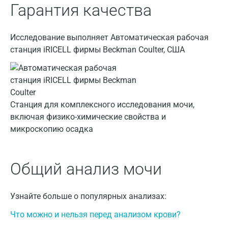
Гарантия качества
Гатчина
Геленджик
Исследование выполняет Автоматическая рабочая
Голубое
станция iRICELL фирмы Beckman Coulter, США
Дзержинск
Дзержинский
Станция для комплексного исследования мочи,
Дмитров
включая физико-химические свойства и
Долгопрудный
микроскопию осадка
Домодедово
Общий анализ мочи
Екатеринбург
Жуковский
Узнайте больше о популярных анализах:
Звенигород
Что можно и нельзя перед анализом крови?
Зеленоград