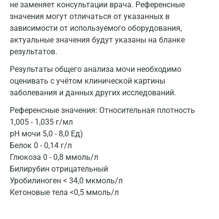
не заменяет консультации врача. Референсные
значения могут отличаться от указанных в
Балашиха
зависимости от используемого оборудования,
Барнаул
актуальные значения будут указаны на бланке
результатов.
Брянск
Результаты общего анализа мочи необходимо
Великий Новгород
оценивать с учётом клинической картины
заболевания и данных других исследований.
Видное
Референсные значения:
Относительная плотность
Владимир
1,005 - 1,035 г/мл
Волгоград
рН мочи 5,0 - 8,0 Ед)
Белок 0 - 0,14 г/л
Волжский
Глюкоза 0 - 0,8 ммоль/л
Билирубин отрицательный
Вологда
Уробилиноген < 34,0 мкмоль/л
Воронеж
Кетоновые тела <0,5 ммоль/л
Всеволожск