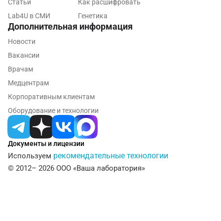
Статьи
Как расшифровать
Lab4U в СМИ
Генетика
Мурманск
Дополнительная информация
Мытищи
Новости
Вакансии
Набережные Челны
Врачам
Наро-Фоминск
Медцентрам
Нижневартовск
Корпоративным клиентам
Оборудование и технологии
Нижнекамск
Новокузнецк
Документы и лицензии
Новороссийск
рекомендательные технологии
Используем
© 2012– 2026 ООО «Ваша лаборатория»
Новосибирск
Ногинск
Обнинск