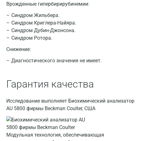
Врожденные гипербирирубинемии:
Синдром Жильбера.
Синдром Криглера-Найяра.
Синдром Дубин-Джонсона.
Синдром Ротора.
Снижение:
Диагностического значения не имеет.
Москва
Гарантия качества
Санкт-Петербург
Нижний Новгород
Исследование выполняет Биохимический анализатор
Казань
AU 5800 фирмы Beckman Coulter, США
Альметьевск
Апрелевка
Модульная технология, обеспечивающая