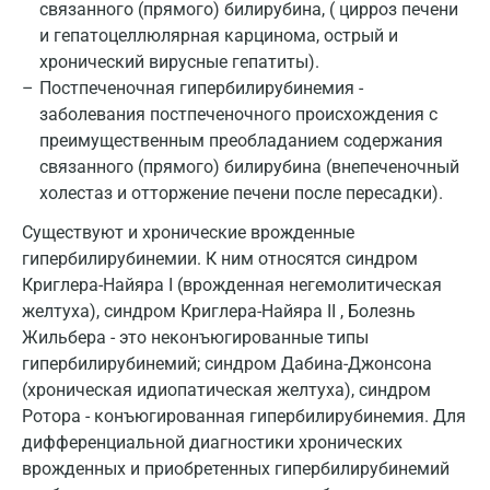
связанного (прямого) билирубина, ( цирроз печени
Обнинск
и гепатоцеллюлярная карцинома, острый и
хронический вирусные гепатиты).
Одинцово
Постпеченочная гипербилирубинемия -
заболевания постпеченочного происхождения с
Омск
преимущественным преобладанием содержания
Орел
связанного (прямого) билирубина (внепеченочный
холестаз и отторжение печени после пересадки).
Оренбург
Существуют и хронические врожденные
Орехово-Зуево
гипербилирубинемии. К ним относятся синдром
Криглера-Найяра I (врожденная негемолитическая
Павловский посад
желтуха), синдром Криглера-Найяра II , Болезнь
Пенза
Жильбера - это неконъюгированные типы
гипербилирубинемий; синдром Дабина-Джонсона
Пермь
(хроническая идиопатическая желтуха), синдром
Ротора - конъюгированная гипербилирубинемия. Для
Петрозаводск
дифференциальной диагностики хронических
Подольск
врожденных и приобретенных гипербилирубинемий