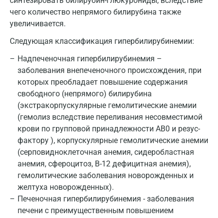
синтезировать билирубин-глюкурониды, вследствие
Майкоп
чего количество непрямого билирубина также
увеличивается.
Мурино
Следующая классификация гипербилирубинемии:
Мурманск
Надпеченочная гипербилирубинемия –
Мытищи
заболевания внепеченочного происхождения, при
Набережные Челны
которых преобладает повышение содержания
свободного (непрямого) билирубина
Наро-Фоминск
(экстракорпускулярные гемолитические анемии
(гемолиз вследствие переливания несовместимой
Нижневартовск
крови по групповой принадлежности AB0 и резус-
Нижнекамск
фактору ), корпускулярные гемолитические анемии
(серповидноклеточная анемия, сидеробластная
Новокузнецк
анемия, сфероцитоз, В-12 дефицитная анемия),
гемолитические заболевания новорожденных и
Новороссийск
желтуха новорожденных).
Новосибирск
Печеночная гипербилирубинемия - заболевания
печени с преимущественным повышением
Ногинск