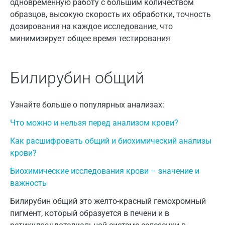
одновременную работу с большим количеством
Армавир
образцов, высокую скорость их обработки, точность
Астрахань
дозирования на каждое исследование, что
минимизирует общее время тестирования
Балашиха
Барнаул
Билирубин общий
Брянск
Великий Новгород
Узнайте больше о популярных анализах:
Видное
Что можно и нельзя перед анализом крови?
Как расшифровать общий и биохимический анализы
Владимир
крови?
Волгоград
Биохимические исследования крови – значение и
Волжский
важность
Вологда
Билирубин общий это желто-красный гемохромный
пигмент, который образуется в печени и в
Воронеж