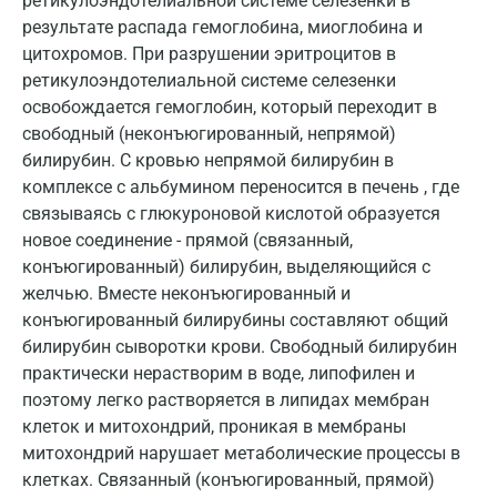
ретикулоэндотелиальной системе селезенки в
результате распада гемоглобина, миоглобина и
Всеволожск
цитохромов. При разрушении эритроцитов в
Гатчина
ретикулоэндотелиальной системе селезенки
освобождается гемоглобин, который переходит в
Геленджик
свободный (неконъюгированный, непрямой)
билирубин. С кровью непрямой билирубин в
Голубое
комплексе с альбумином переносится в печень , где
Дзержинск
связываясь с глюкуроновой кислотой образуется
новое соединение - прямой (связанный,
Дзержинский
конъюгированный) билирубин, выделяющийся с
Дмитров
желчью. Вместе неконъюгированный и
конъюгированный билирубины составляют общий
Долгопрудный
билирубин сыворотки крови. Свободный билирубин
практически нерастворим в воде, липофилен и
Домодедово
поэтому легко растворяется в липидах мембран
Екатеринбург
клеток и митохондрий, проникая в мембраны
митохондрий нарушает метаболические процессы в
Жуковский
клетках. Связанный (конъюгированный, прямой)