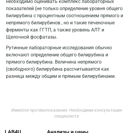
необходимо оценивать комплекс лабораторных
Псков
показателей (не только определение уровня общего
Пушкин
билирубина с процентным соотношением прямого и
непрямого билирубинов , но и такие печеночные
Пушкино
ферменты как ГГТП, а также уровень АЛТ и
Щелочной фосфатазы.
Пятигорск
Рутинные лабораторные исследования обычно
Раменское
включают определение общего билирубина и
Реутов
прямого билирубина. Величина непрямого
(свободного) билирубина рассчитывается как
Ростов-на-Дону
разница между общим и прямым билирубинами.
Рыбинск
Рязань
Самара
Имеются противопоказания. Необходима консультация
специалиста
Саратов
Сергиев Посад
LAB4U
Анализы и цены