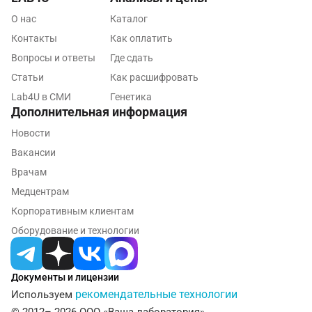
О нас
Каталог
Серпухов
Контакты
Как оплатить
Смоленск
Вопросы и ответы
Где сдать
Сочи
Статьи
Как расшифровать
Lab4U в СМИ
Генетика
Ставрополь
Дополнительная информация
Сургут
Новости
Вакансии
Тамбов
Врачам
Тверь
Медцентрам
Корпоративным клиентам
Тольятти
Оборудование и технологии
Томск
Тосно
Документы и лицензии
Туапсе
рекомендательные технологии
Используем