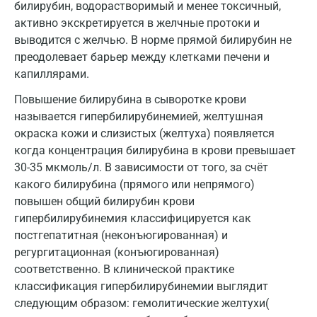
билирубин, водорастворимый и менее токсичный,
Звенигород
активно экскретируется в желчные протоки и
Зеленоград
выводится с желчью. В норме прямой билирубин не
преодолевает барьер между клетками печени и
Иваново
капиллярами.
Ивантеевка
Повышение билирубина в сыворотке крови
называется гипербилирубинемией, желтушная
Ижевск
окраска кожи и слизистых (желтуха) появляется
Истра
когда концентрация билирубина в крови превышает
30-35 мкмоль/л. В зависимости от того, за счёт
Йошкар-Ола
какого билирубина (прямого или непрямого)
Калининград
повышен общий билирубин крови
гипербилирубинемия классифицируется как
Калуга
постгепатитная (неконъюгированная) и
регургитационная (конъюгированная)
Кемерово
соответственно. В клинической практике
Ковров
классификация гипербилирубинемии выглядит
следующим образом: гемолитические желтухи(
Коломна