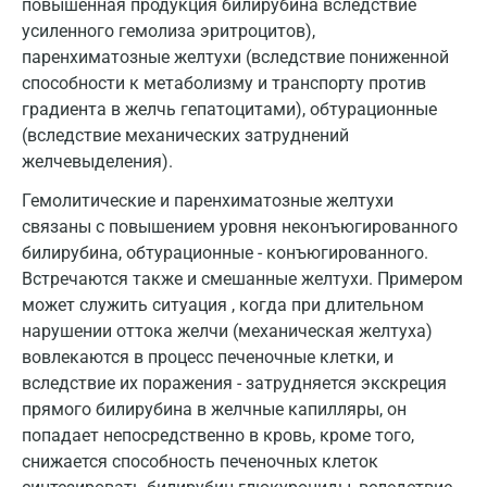
повышенная продукция билирубина вследствие
усиленного гемолиза эритроцитов),
Королев
паренхиматозные желтухи (вследствие пониженной
Кострома
способности к метаболизму и транспорту против
градиента в желчь гепатоцитами), обтурационные
Котельники
(вследствие механических затруднений
Красногорск
желчевыделения).
Гемолитические и паренхиматозные желтухи
Краснодар
связаны с повышением уровня неконъюгированного
Красноярск
билирубина, обтурационные - конъюгированного.
Встречаются также и смешанные желтухи. Примером
Курск
может служить ситуация , когда при длительном
Лабинск
нарушении оттока желчи (механическая желтуха)
вовлекаются в процесс печеночные клетки, и
Липецк
вследствие их поражения - затрудняется экскреция
прямого билирубина в желчные капилляры, он
Лобня
попадает непосредственно в кровь, кроме того,
Люберцы
снижается способность печеночных клеток