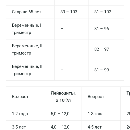
Дзержинский
Старше 65 лет
83 – 103
81 – 102
Дмитров
Беременные, I
Долгопрудный
–
81 – 96
триместр
Домодедово
Беременные, II
–
82 – 97
Екатеринбург
триместр
Жуковский
Беременные, III
–
81 – 99
Звенигород
триместр
Зеленоград
Лейкоциты,
Т
Иваново
Возраст
Возраст
9
х 10
/л
Ивантеевка
1-2 года
5,0 – 12,0
1-3 года
2
Ижевск
3-5 лет
4,0 – 12,0
4-5 лет
2