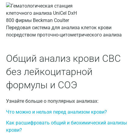
Наро-Фоминск
Нижневартовск
Нижнекамск
Передовая система для анализа клеток крови
посредством проточно-цитометрического анализа
Новокузнецк
Новороссийск
Общий анализ крови CBC
Новосибирск
без лейкоцитарной
Ногинск
формулы и СОЭ
Обнинск
Одинцово
Узнайте больше о популярных анализах:
Омск
Что можно и нельзя перед анализом крови?
Орел
Как расшифровать общий и биохимический анализы
Оренбург
крови?