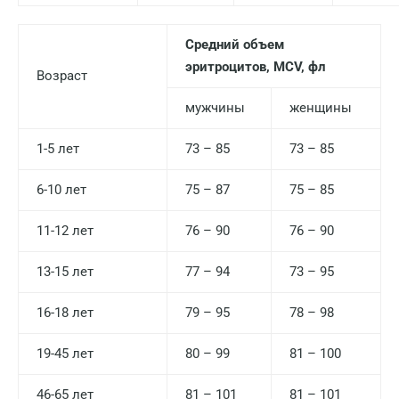
Великий Новгород
Видное
Средний объем
эритроцитов, MCV, фл
Владимир
Возраст
Волгоград
мужчины
женщины
Волжский
1-5 лет
73 – 85
73 – 85
Вологда
6-10 лет
75 – 87
75 – 85
Воронеж
11-12 лет
76 – 90
76 – 90
Всеволожск
13-15 лет
77 – 94
73 – 95
Гатчина
Геленджик
16-18 лет
79 – 95
78 – 98
Голубое
19-45 лет
80 – 99
81 – 100
Дзержинск
46-65 лет
81 – 101
81 – 101