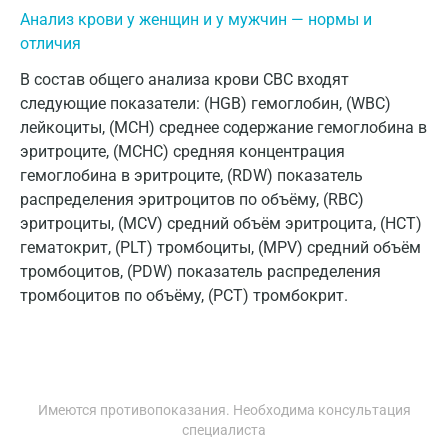
Анализ крови у женщин и у мужчин — нормы и
Орехово-Зуево
отличия
Павловский посад
В состав общего анализа крови CBC входят
Пенза
следующие показатели: (HGB) гемоглобин, (WBC)
лейкоциты, (MCH) среднее содержание гемоглобина в
Пермь
эритроците, (MCHC) средняя концентрация
гемоглобина в эритроците, (RDW) показатель
Петрозаводск
распределения эритроцитов по объёму, (RBC)
Подольск
эритроциты, (MCV) средний объём эритроцита, (HCT)
гематокрит, (PLT) тромбоциты, (MPV) средний объём
Псков
тромбоцитов, (PDW) показатель распределения
Пушкин
тромбоцитов по объёму, (PCT) тромбокрит.
Пушкино
Пятигорск
Имеются противопоказания. Необходима консультация
Раменское
специалиста