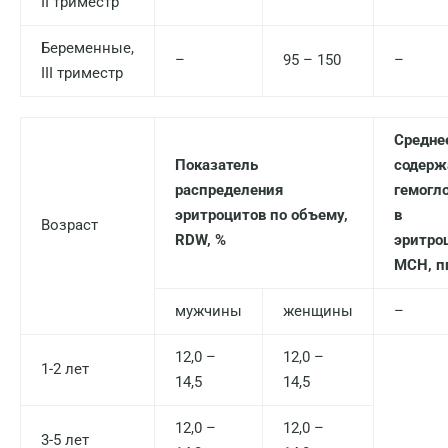
II триместр
Беременные,
–
95 – 150
–
III триместр
Средне
Показатель
содерж
распределения
гемогл
эритроцитов по объему,
в
Возраст
RDW, %
эритро
MCH, п
мужчины
женщины
–
12,0 –
12,0 –
1-2 лет
14,5
14,5
12,0 –
12,0 –
3-5 лет