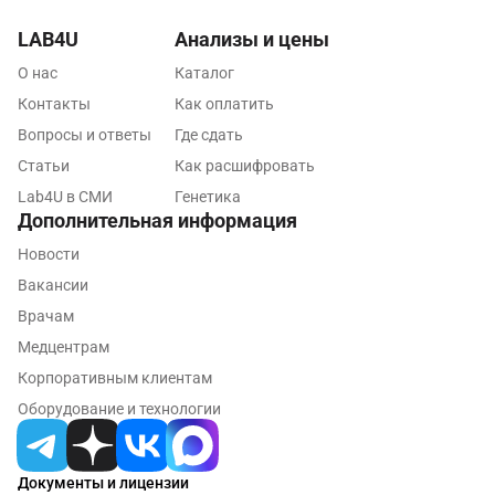
Реутов
LAB4U
Анализы и цены
Ростов-на-Дону
О нас
Каталог
Рыбинск
Контакты
Как оплатить
Рязань
Вопросы и ответы
Где сдать
Статьи
Как расшифровать
Самара
Lab4U в СМИ
Генетика
Саратов
Дополнительная информация
Новости
Сергиев Посад
Вакансии
Серпухов
Врачам
Смоленск
Медцентрам
Корпоративным клиентам
Сочи
Оборудование и технологии
Ставрополь
Сургут
Документы и лицензии