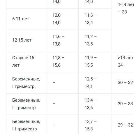
14,0
14,0
1-14 ле
Москва
– 33
12,0 –
11,6 –
Санкт-Петербург
6-11 лет
14,0
13,4
Нижний Новгород
11,6 –
11,2 –
12-15 лет
Казань
13,8
13,5
Альметьевск
Старше 15
11,8 –
11,9 –
>14 лет
Апрелевка
лет
15,6
15,5
34
Армавир
Беременные,
12,5 –
–
30 – 32
I триместр
14,1
Астрахань
Балашиха
Беременные,
13,4 –
–
30 – 33
II триместр
13,6
Барнаул
Беременные,
12,7 –
Брянск
–
29 – 32
III триместр
15,3