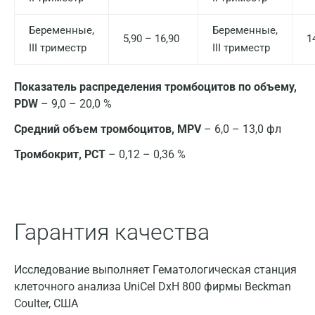
Красноярск
Беременные,
Беременные,
5,90 – 16,90
1
Курск
III триместр
III триместр
Лабинск
Показатель распределения тромбоцитов по объему,
Липецк
PDW
– 9,0 – 20,0 %
Лобня
Средний объем тромбоцитов, MPV
– 6,0 – 13,0 фл
Люберцы
Тромбокрит, PCT
– 0,12 – 0,36 %
Майкоп
Мурино
Гарантия качества
Мурманск
Мытищи
Исследование выполняет Гематологическая станция
клеточного анализа UniCel DxH 800 фирмы Beckman
Набережные Челны
Coulter, США