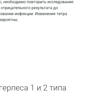
ес, необходимо повторить исследование
Армавир
т отрицательного результата до
Астрахань
ровании инфекции. Изменения титра
 вероятны.
Балашиха
Барнаул
Брянск
Великий Новгород
Видное
Владимир
Волгоград
герпеса 1 и 2 типа
Волжский
Вологда
Воронеж