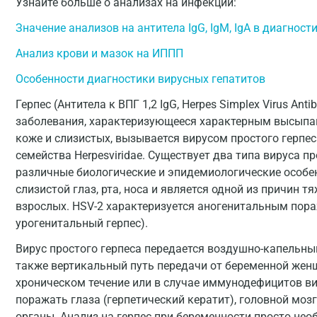
Узнайте больше о анализах на инфекции:
Значение анализов на антитела IgG, IgM, IgA в диагнос
Анализ крови и мазок на ИППП
Особенности диагностики вирусных гепатитов
Герпес (Антитела к ВПГ 1,2 IgG, Herpes Simplex Virus Antib
заболевания, характеризующееся характерным высыпа
коже и слизистых, вызывается вирусом простого герпес
семейства Herpesviridae. Существует два типа вируса п
различные биологические и эпидемиологические особе
слизистой глаз, рта, носа и является одной из причин 
взрослых. HSV-2 характеризуется аногенитальным пор
урогенитальный герпес).
Вирус простого герпеса передается воздушно-капельны
также вертикальный путь передачи от беременной жен
хроническом течение или в случае иммунодефицитов ви
поражать глаза (герпетический кератит), головной мозг
органы. Анализ на герпес при беременности просто необ