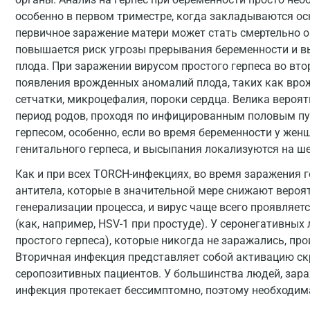
особенно в первом триместре, когда закладываются ос
первичное заражение матери может стать смертельно о
повышается риск угрозы прерывания беременности и в
плода. При заражении вирусом простого герпеса во вт
появления врожденных аномалий плода, таких как вро
сетчатки, микроцефалия, пороки сердца. Велика вероя
период родов, проходя по инфицированным половым пу
герпесом, особенно, если во время беременности у же
генитального герпеса, и высыпания локализуются на ше
Как и при всех TORCH-инфекциях, во время заражения 
антитела, которые в значительной мере снижают вероя
генерализации процесса, и вирус чаще всего проявляе
(как, например, HSV-1 при простуде). У серонегативных
простого герпеса), которые никогда не заражались, пр
Вторичная инфекция представляет собой активацию с
серопозитивных пациентов. У большинства людей, зара
инфекция протекает бессимптомно, поэтому необходим