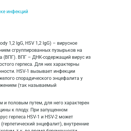
Всеволожск
тике инфекций
Гатчина
Геленджик
Голубое
ody 1,2 IgG, HSV 1,2 IgG) – вирусное
нием сгруппированных пузырьков на
Дзержинск
а (ВПГ). ВПГ – ДНК-содержащий вирус из
ростого герпеса. Для них характерны
Дзержинский
нности. HSV-1 вызывает инфекции
Дмитров
тяжелого спорадического энцефалита у
ажением (так называемый
Долгопрудный
Домодедово
м и половым путем, для него характерен
щины к плоду. При запущенном
Екатеринбург
рус герпеса HSV-1 и HSV-2 может
Жуковский
 (герпетический энцефалит), внутренние
ходим, т.к. во время беременности,