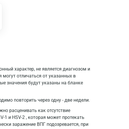
Москва
нный характер, не является диагнозом и
Санкт-Петербург
я могут отличаться от указанных в
ые значения будут указаны на бланке
Нижний Новгород
Казань
димо повторить через одну - две недели.
Альметьевск
жно расценивать как отсутствие
-1 и HSV-2 , которая может протекать
Апрелевка
ически заражение ВПГ подозревается, при