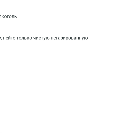
лкоголь
у, пейте только чистую негазированную