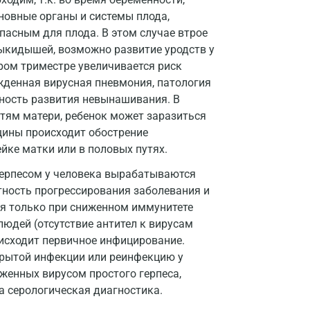
Звенигород
новные органы и системы плода,
пасным для плода. В этом случае втрое
Зеленоград
ыкидышей, возможно развитие уродств у
Иваново
ором триместре увеличивается риск
жденная вирусная пневмония, патология
Ивантеевка
тность развития невынашивания. В
Ижевск
тям матери, ребенок может заразиться
нщины происходит обострение
Истра
йке матки или в половых путях.
Йошкар-Ола
герпесом у человека вырабатываются
тность прогрессирования заболевания и
Калининград
тся только при сниженном иммунитете
Калуга
 людей (отсутствие антител к вирусам
оисходит первичное инфицирование.
Кемерово
крытой инфекции или реинфекцию у
женных вирусом простого герпеса,
Ковров
а серологическая диагностика.
Коломна