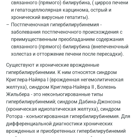
связанного (прямого) билирубина, ( цирроз печени
Обнинск
и гепатоцеллюлярная карцинома, острый и
хронический вирусные гепатиты).
Одинцово
Постпеченочная гипербилирубинемия -
заболевания постпеченочного происхождения с
Омск
преимущественным преобладанием содержания
Орел
связанного (прямого) билирубина (внепеченочный
холестаз и отторжение печени после пересадки).
Оренбург
Существуют и хронические врожденные
Орехово-Зуево
гипербилирубинемии. К ним относятся синдром
Криглера-Найяра I (врожденная негемолитическая
Павловский посад
желтуха), синдром Криглера-Найяра II , Болезнь
Пенза
Жильбера - это неконъюгированные типы
гипербилирубинемий; синдром Дабина-Джонсона
Пермь
(хроническая идиопатическая желтуха), синдром
Ротора - конъюгированная гипербилирубинемия. Для
Петрозаводск
дифференциальной диагностики хронических
Подольск
врожденных и приобретенных гипербилирубинемий