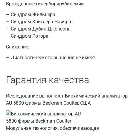
Врожденные гипербирирубинемии:
Синдром Жильбера.
Синдром Криглера-Найяра.
Синдром Дубин-Джонсона.
Синдром Ротора.
Снижение:
Диагностического значения не имеет.
Москва
Гарантия качества
Санкт-Петербург
Нижний Новгород
Исследование выполняет Биохимический анализатор
Казань
AU 5800 фирмы Beckman Coulter, США
Альметьевск
Апрелевка
Модульная технология, обеспечивающая