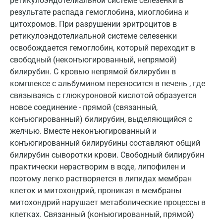
ретикулоэндотелиальной системе селезенки в
результате распада гемоглобина, миоглобина и
Всеволожск
цитохромов. При разрушении эритроцитов в
Гатчина
ретикулоэндотелиальной системе селезенки
освобождается гемоглобин, который переходит в
Геленджик
свободный (неконъюгированный, непрямой)
билирубин. С кровью непрямой билирубин в
Голубое
комплексе с альбумином переносится в печень , где
Дзержинск
связываясь с глюкуроновой кислотой образуется
новое соединение - прямой (связанный,
Дзержинский
конъюгированный) билирубин, выделяющийся с
Дмитров
желчью. Вместе неконъюгированный и
конъюгированный билирубины составляют общий
Долгопрудный
билирубин сыворотки крови. Свободный билирубин
практически нерастворим в воде, липофилен и
Домодедово
поэтому легко растворяется в липидах мембран
Екатеринбург
клеток и митохондрий, проникая в мембраны
митохондрий нарушает метаболические процессы в
Жуковский
клетках. Связанный (конъюгированный, прямой)