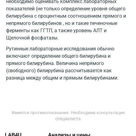
необходимо оценивать комплекс лабораторных
Псков
показателей (не только определение уровня общего
Пушкин
билирубина с процентным соотношением прямого и
непрямого билирубинов , но и такие печеночные
Пушкино
ферменты как ГГТП, а также уровень АЛТ и
Щелочной фосфатазы.
Пятигорск
Рутинные лабораторные исследования обычно
Раменское
включают определение общего билирубина и
Реутов
прямого билирубина. Величина непрямого
(свободного) билирубина рассчитывается как
Ростов-на-Дону
разница между общим и прямым билирубинами.
Рыбинск
Рязань
Самара
Имеются противопоказания. Необходима консультация
специалиста
Саратов
Сергиев Посад
LAB4U
Анализы и цены