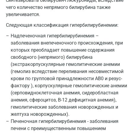
синтезировать билирубин-глюкурониды, вследствие
Майкоп
чего количество непрямого билирубина также
увеличивается.
Мурино
Следующая классификация гипербилирубинемии:
Мурманск
Надпеченочная гипербилирубинемия –
Мытищи
заболевания внепеченочного происхождения, при
Набережные Челны
которых преобладает повышение содержания
свободного (непрямого) билирубина
Наро-Фоминск
(экстракорпускулярные гемолитические анемии
(гемолиз вследствие переливания несовместимой
Нижневартовск
крови по групповой принадлежности AB0 и резус-
Нижнекамск
фактору ), корпускулярные гемолитические анемии
(серповидноклеточная анемия, сидеробластная
Новокузнецк
анемия, сфероцитоз, В-12 дефицитная анемия),
гемолитические заболевания новорожденных и
Новороссийск
желтуха новорожденных).
Новосибирск
Печеночная гипербилирубинемия - заболевания
печени с преимущественным повышением
Ногинск