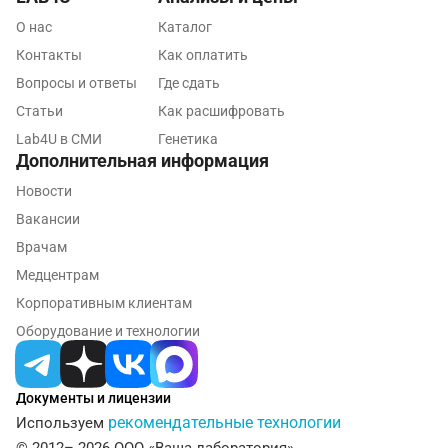
О нас
Каталог
Серпухов
Контакты
Как оплатить
Смоленск
Вопросы и ответы
Где сдать
Сочи
Статьи
Как расшифровать
Lab4U в СМИ
Генетика
Ставрополь
Дополнительная информация
Сургут
Новости
Вакансии
Тамбов
Врачам
Тверь
Медцентрам
Корпоративным клиентам
Тольятти
Оборудование и технологии
Томск
Тосно
Документы и лицензии
Туапсе
рекомендательные технологии
Используем