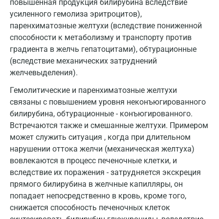
повышенная продукция билирубина вследствие
усиленного гемолиза эритроцитов),
Королев
паренхиматозные желтухи (вследствие пониженной
Кострома
способности к метаболизму и транспорту против
градиента в желчь гепатоцитами), обтурационные
Котельники
(вследствие механических затруднений
Красногорск
желчевыделения).
Гемолитические и паренхиматозные желтухи
Краснодар
связаны с повышением уровня неконъюгированного
Красноярск
билирубина, обтурационные - конъюгированного.
Встречаются также и смешанные желтухи. Примером
Курск
может служить ситуация , когда при длительном
Лабинск
нарушении оттока желчи (механическая желтуха)
вовлекаются в процесс печеночные клетки, и
Липецк
вследствие их поражения - затрудняется экскреция
прямого билирубина в желчные капилляры, он
Лобня
попадает непосредственно в кровь, кроме того,
Люберцы
снижается способность печеночных клеток