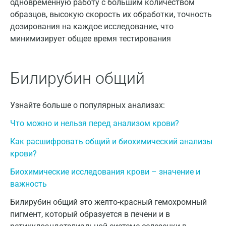
одновременную работу с большим количеством
Армавир
образцов, высокую скорость их обработки, точность
Астрахань
дозирования на каждое исследование, что
минимизирует общее время тестирования
Балашиха
Барнаул
Билирубин общий
Брянск
Великий Новгород
Узнайте больше о популярных анализах:
Видное
Что можно и нельзя перед анализом крови?
Как расшифровать общий и биохимический анализы
Владимир
крови?
Волгоград
Биохимические исследования крови – значение и
Волжский
важность
Вологда
Билирубин общий это желто-красный гемохромный
пигмент, который образуется в печени и в
Воронеж