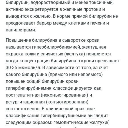
билирубин, водорастворимый и менее токсичный,
Звенигород
активно экскретируется в желчные протоки и
Зеленоград
выводится с желчью. В норме прямой билирубин не
преодолевает барьер между клетками печени и
Иваново
капиллярами.
Ивантеевка
Повышение билирубина в сыворотке крови
называется гипербилирубинемией, желтушная
Ижевск
окраска кожи и слизистых (желтуха) появляется
Истра
когда концентрация билирубина в крови превышает
30-35 мкмоль/л. В зависимости от того, за счёт
Йошкар-Ола
какого билирубина (прямого или непрямого)
Калининград
повышен общий билирубин крови
гипербилирубинемия классифицируется как
Калуга
постгепатитная (неконъюгированная) и
регургитационная (конъюгированная)
Кемерово
соответственно. В клинической практике
Ковров
классификация гипербилирубинемии выглядит
следующим образом: гемолитические желтухи(
Коломна