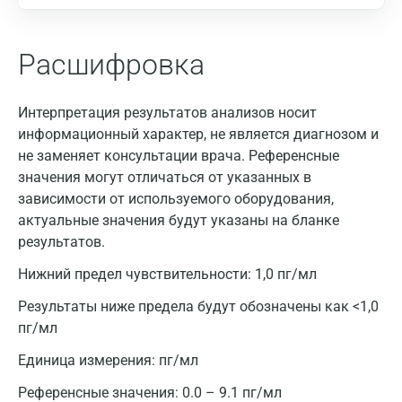
Расшифровка
Москва
Интерпретация результатов анализов носит
Санкт-Петербург
информационный характер, не является диагнозом и
Нижний Новгород
не заменяет консультации врача. Референсные
значения могут отличаться от указанных в
Казань
зависимости от используемого оборудования,
актуальные значения будут указаны на бланке
Альметьевск
результатов.
Апрелевка
Нижний предел чувствительности: 1,0 пг/мл
Армавир
Результаты ниже предела будут обозначены как <1,0
Астрахань
пг/мл
Единица измерения:
пг/мл
Балашиха
Референсные значения:
0.0 – 9.1 пг/мл
Барнаул