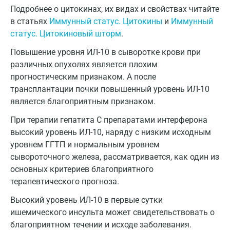
Голубое
Подробнее о цитокинах, их видах и свойствах читайте
в статьях
Иммунный статус. Цитокины
и
Иммунный
Дзержинск
статус. Цитокиновый шторм
.
Дзержинский
Повышение уровня ИЛ-10 в сыворотке крови при
различных опухолях является плохим
Дмитров
прогностическим признаком. А после
Долгопрудный
трансплантации почки повышенный уровень ИЛ-10
является благоприятным признаком.
Домодедово
При терапии гепатита C препаратами интерферона
Екатеринбург
высокий уровень ИЛ-10, наряду с низким исходным
уровнем ГГТП и нормальным уровнем
Жуковский
сывороточного железа, рассматривается, как один из
Звенигород
основных критериев благоприятного
терапевтического прогноза.
Зеленоград
Высокий уровень ИЛ-10 в первые сутки
Иваново
ишемического инсульта может свидетельствовать о
благоприятном течении и исходе заболевания.
Ивантеевка