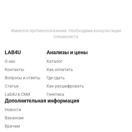
Ижевск
Истра
Имеются противопоказания. Необходима консультация
Йошкар-Ола
специалиста
Калининград
LAB4U
Анализы и цены
Калуга
О нас
Каталог
Кемерово
Контакты
Как оплатить
Вопросы и ответы
Где сдать
Ковров
Статьи
Как расшифровать
Коломна
Lab4U в СМИ
Генетика
Дополнительная информация
Королев
Новости
Кострома
Вакансии
Котельники
Врачам