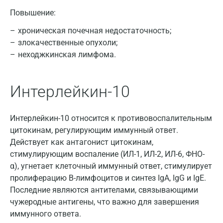
Повышение:
Брянск
хроническая почечная недостаточность;
Великий Новгород
злокачественные опухоли;
неходжкинская лимфома.
Видное
Владимир
Интерлейкин-10
Волгоград
Волжский
Интерлейкин-10 относится к противовоспалительным
цитокинам, регулирующим иммунный ответ.
Вологда
Действует как антагонист цитокинам,
Воронеж
стимулирующим воспаление (ИЛ-1, ИЛ-2, ИЛ-6, ФНО-
α), угнетает клеточный иммунный ответ, стимулирует
Всеволожск
пролиферацию B-лимфоцитов и синтез IgA, IgG и IgE.
Последние являются антителами, связывающими
Гатчина
чужеродные антигены, что важно для завершения
Геленджик
иммунного ответа.