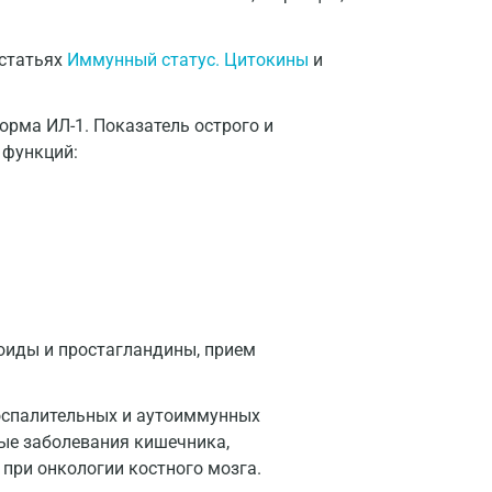
Дмитров
Долгопрудный
 статьях
Иммунный статус. Цитокины
и
Домодедово
орма ИЛ-1. Показатель острого и
Екатеринбург
 функций:
Жуковский
Звенигород
Зеленоград
Иваново
Ивантеевка
оиды и простагландины, прием
Ижевск
оспалительных и аутоиммунных
Истра
ные заболевания кишечника,
 при онкологии костного мозга.
Йошкар-Ола