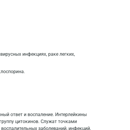
Владимир
Волгоград
Волжский
Вологда
Воронеж
вирусных инфекциях, раке легких,
Всеволожск
клоспорина.
Гатчина
Геленджик
Голубое
Дзержинск
ный ответ и воспаление. Интерлейкины
Дзержинский
 группу цитокинов. Служат точками
 воспалительных заболеваний, инфекций,