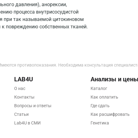
ьного давления), анорексии,
Калининград
шению процесса внутрисосудистой
ся при так называемой цитокиновом
Калуга
 к повреждению собственных тканей.
Кемерово
Ковров
Коломна
Имеются противопоказания. Необходима консультация специалист
Королев
LAB4U
Анализы и цен
Кострома
О нас
Каталог
Котельники
Контакты
Как оплатить
Красногорск
Вопросы и ответы
Где сдать
Статьи
Как расшифровать
Краснодар
Lab4U в СМИ
Генетика
Красноярск