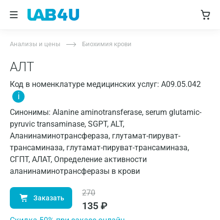
Анализы и цены
Биохимия крови
АЛТ
Код в номенклатуре медицинских услуг: A09.05.042
i
Синонимы: Alanine aminotransferase, serum glutamic-
pyruvic transaminase, SGPT, ALT,
Аланинаминотрансфераза, глутамат-пируват-
трансаминаза, глутамат-пируват-трансаминаза,
СГПТ, АЛАТ, Определение активности
аланинаминотрансферазы в крови
270
Заказать
135
₽