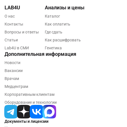
LAB4U
Анализы и цены
Псков
О нас
Каталог
Пушкин
Контакты
Как оплатить
Пушкино
Вопросы и ответы
Где сдать
Статьи
Как расшифровать
Пятигорск
Lab4U в СМИ
Генетика
Раменское
Дополнительная информация
Новости
Реутов
Вакансии
Ростов-на-Дону
Врачам
Рыбинск
Медцентрам
Корпоративным клиентам
Рязань
Оборудование и технологии
Самара
Саратов
Документы и лицензии