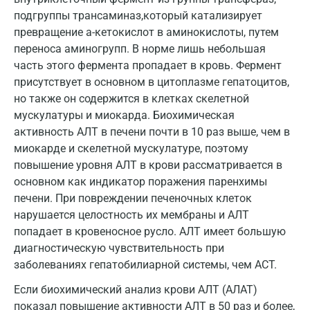
подгруппы трансаминаз,который катализирует
Звенигород
превращение a-кетокислот в аминокислоты, путем
Зеленоград
переноса аминогрупп. В норме лишь небольшая
часть этого фермента пропадает в кровь. Фермент
Иваново
присутствует в основном в цитоплазме гепатоцитов,
но также он содержится в клетках скелетной
Ивантеевка
мускулатуры и миокарда. Биохимическая
Ижевск
активность АЛТ в печени почти в 10 раз выше, чем в
миокарде и скелетной мускулатуре, поэтому
Истра
повышение уровня АЛТ в крови рассматривается в
Йошкар-Ола
основном как индикатор поражения паренхимы
печени. При повреждении печеночных клеток
Калининград
нарушается целостность их мембраны и АЛТ
попадает в кровеносное русло. АЛТ имеет большую
Калуга
диагностическую чувствительность при
Кемерово
заболеваниях гепатобилиарной системы, чем АСТ.
Ковров
Если биохимический анализ крови АЛТ (АЛАТ)
показал повышение активности АЛТ в 50 раз и более,