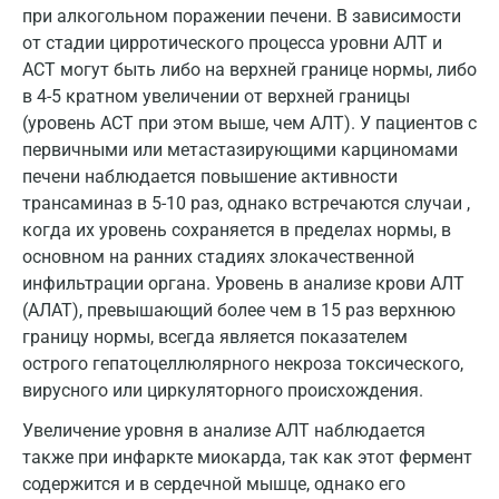
при алкогольном поражении печени. В зависимости
Майкоп
от стадии цирротического процесса уровни АЛТ и
АСТ могут быть либо на верхней границе нормы, либо
Мурино
в 4-5 кратном увеличении от верхней границы
Мурманск
(уровень АСТ при этом выше, чем АЛТ). У пациентов с
первичными или метастазирующими карциномами
Мытищи
печени наблюдается повышение активности
трансаминаз в 5-10 раз, однако встречаются случаи ,
Набережные Челны
когда их уровень сохраняется в пределах нормы, в
Наро-Фоминск
основном на ранних стадиях злокачественной
инфильтрации органа. Уровень в анализе крови АЛТ
Нижневартовск
(АЛАТ), превышающий более чем в 15 раз верхнюю
Нижнекамск
границу нормы, всегда является показателем
острого гепатоцеллюлярного некроза токсического,
Новокузнецк
вирусного или циркуляторного происхождения.
Новороссийск
Увеличение уровня в анализе АЛТ наблюдается
также при инфаркте миокарда, так как этот фермент
Новосибирск
содержится и в сердечной мышце, однако его