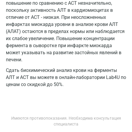
Ногинск
повышение по сравнению с АСТ незначительно,
поскольку активность АЛТ в кардиомиоцитах в
Обнинск
отличие от АСТ - низкая. При неосложненных
инфарктах миокарда уровни в анализе крови АЛТ
Одинцово
(АЛАТ) остаются в пределах нормы или наблюдается
Омск
их слабое увеличение. Повышение концентрации
фермента в сыворотке при инфаркте миокарда
Орел
может указывать на развитие застойных явлений в
печени.
Оренбург
Сдать биохимический анализ крови на ферменты
Орехово-Зуево
АЛТ и АСТ вы можете в онлайн-лаборатории Lab4U по
Павловский посад
ценам со скидкой до 50%.
Пенза
Пермь
Петрозаводск
Имеются противопоказания. Необходима консультация
специалиста
Подольск