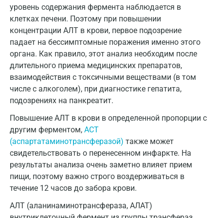
Воронеж
уровень содержания фермента наблюдается в
клетках печени. Поэтому при повышении
Всеволожск
концентрации АЛТ в крови, первое подозрение
Гатчина
падает на бессимптомные поражения именно этого
органа. Как правило, этот анализ необходим после
Геленджик
длительного приема медицинских препаратов,
взаимодействия с токсичными веществами (в том
Голубое
числе с алкоголем), при диагностике гепатита,
Дзержинск
подозрениях на панкреатит.
Дзержинский
Повышение АЛТ в крови в определенной пропорции с
другим ферментом,
АСТ
Дмитров
(аспартатаминотрансферазой)
также может
свидетельствовать о перенесенном инфаркте. На
Долгопрудный
результаты анализа очень заметно влияет прием
Домодедово
пищи, поэтому важно строго воздерживаться в
течение 12 часов до забора крови.
Екатеринбург
АЛТ (аланинаминотрансфераза, АЛАТ)
Жуковский
внутриклеточный фермент из группы трансфераз,