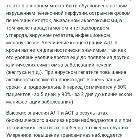
Коломна
то это в основном может быть обусловлено острым
нарушением печеночной перфузии, острым некрозом
Королев
печеночных клеток, вызванном экзотоксинами, в
Кострома
том числе парацетамолом и тетрахлоридом
углерода, вирусном гепатите, инфекционном
Котельники
мононуклеозе. Увеличение концентрации АЛТ в
крови является диагностически значимым, так как
Красногорск
его уровень увеличивается еще до появления других
Краснодар
клинических симптомов заболеваний печени
(желтуха и т.д.). При вирусном гепатите повышение
Красноярск
активности фермента происходит в очень ранние
Курск
сроки - в продромальный период (отмечается у 50%
пациентов - за 5 дней, у 90% - за 2 дня до клинической
Лабинск
манифестации заболевания).
Липецк
Высокие значения АЛТ и АСТ в результатах
биохимического анализа крови наблюдаются и и при
Лобня
токсических гепатитах, особенно в тяжелых случаях.
Люберцы
Умеренное повышение трансаминаз наблюдается