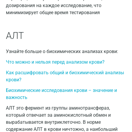
дозирования на каждое исследование, что
Армавир
минимизирует общее время тестирования
Астрахань
Балашиха
АЛТ
Барнаул
Узнайте больше о биохимических анализах крови:
Брянск
Что можно и нельзя перед анализом крови?
Великий Новгород
Как расшифровать общий и биохимический анализы
Видное
крови?
Владимир
Биохимические исследования крови – значение и
важность
Волгоград
АЛТ это фермент из группы аминотрансфераз,
Волжский
который отвечает за аминокислотный обмен и
вырабатывается внутриклеточно. В норме
Вологда
содержание АЛТ в крови ничтожно, а наибольший