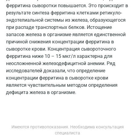
Реутов
ферритина сыворотки повышается. Это происходит в
результате синтеза ферритина клетками ретикуло-
Ростов-на-Дону
эндотелиальной системы из железа, образующегося
Рыбинск
при распаде транспортных белков. Истощение
запасов железа в организме является единственной
Рязань
причиной снижения концентрации ферритина в
сыворотке крови. Концентрация сывороточного
Самара
ферритина ниже 10 – 15 мкг/л характерна для
Саратов
неосложненной железодефицитной анемии. Ряд
исследователей доказали, что определение
Сергиев Посад
концентрации ферритина в сыворотке крови
Серпухов
является чувствительным методом определения
дефицита железа в организме.
Смоленск
Сочи
Ставрополь
Имеются противопоказания. Необходима консультация
Сургут
специалиста