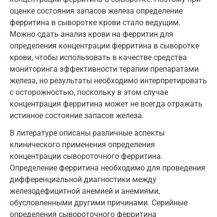
Истра
оценке состояния запасов железа определение
Йошкар-Ола
ферритина в сыворотке крови стало ведущим.
Можно сдать анализ крови на ферритин для
Калининград
определения концентрации ферритина в сыворотке
крови, чтобы использовать в качестве средства
Калуга
мониторинга эффективности терапии препаратами
Кемерово
железа, но результаты необходимо интерпретировать
с осторожностью, поскольку в этом случае
Ковров
концентрация ферритина может не всегда отражать
истинное состояние запасов железа.
Коломна
В литературе описаны различные аспекты
Королев
клинического применения определения
Кострома
концентрации сывороточного ферритина.
Определение ферритина необходимо для проведения
Котельники
дифференциальной диагностики между
железодефицитной анемией и анемиями,
Красногорск
обусловленными другими причинами. Серийные
Краснодар
определения сывороточного ферритина