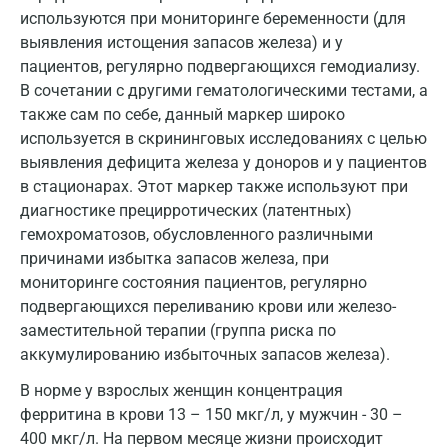
используются при мониторинге беременности (для
Красноярск
выявления истощения запасов железа) и у
Курск
пациентов, регулярно подвергающихся гемодиализу.
В сочетании с другими гематологическими тестами, а
Лабинск
также сам по себе, данный маркер широко
используется в скрининговых исследованиях с целью
Липецк
выявления дефицита железа у доноров и у пациентов
Лобня
в стационарах. Этот маркер также используют при
диагностике прецирротических (латентных)
Люберцы
гемохроматозов, обусловленного различными
причинами избытка запасов железа, при
Майкоп
мониторинге состояния пациентов, регулярно
Мурино
подвергающихся переливанию крови или железо-
заместительной терапии (группа риска по
Мурманск
аккумулированию избыточных запасов железа).
Мытищи
В норме у взрослых женщин концентрация
ферритина в крови 13 – 150 мкг/л, у мужчин - 30 –
Набережные Челны
400 мкг/л. На первом месяце жизни происходит