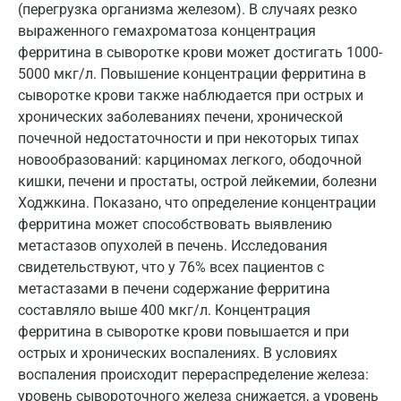
(перегрузка организма железом). В случаях резко
Орехово-Зуево
выраженного гемахроматоза концентрация
ферритина в сыворотке крови может достигать 1000-
Павловский посад
5000 мкг/л. Повышение концентрации ферритина в
Пенза
сыворотке крови также наблюдается при острых и
хронических заболеваниях печени, хронической
Пермь
почечной недостаточности и при некоторых типах
новообразований: карциномах легкого, ободочной
Петрозаводск
кишки, печени и простаты, острой лейкемии, болезни
Подольск
Ходжкина. Показано, что определение концентрации
ферритина может способствовать выявлению
Псков
метастазов опухолей в печень. Исследования
свидетельствуют, что у 76% всех пациентов с
Пушкин
метастазами в печени содержание ферритина
Пушкино
составляло выше 400 мкг/л. Концентрация
ферритина в сыворотке крови повышается и при
Пятигорск
острых и хронических воспалениях. В условиях
Раменское
воспаления происходит перераспределение железа:
уровень сывороточного железа снижается, а уровень