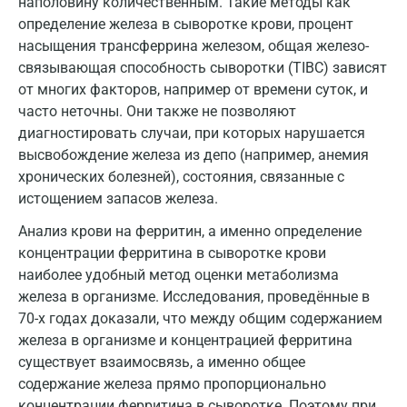
наполовину количественным. Такие методы как
Дзержинский
определение железа в сыворотке крови, процент
насыщения трансферрина железом, общая железо-
Дмитров
связывающая способность сыворотки (TIBC) зависят
от многих факторов, например от времени суток, и
Долгопрудный
часто неточны. Они также не позволяют
Домодедово
диагностировать случаи, при которых нарушается
высвобождение железа из депо (например, анемия
Екатеринбург
хронических болезней), состояния, связанные с
истощением запасов железа.
Жуковский
Анализ крови на ферритин, а именно определение
Звенигород
концентрации ферритина в сыворотке крови
Зеленоград
наиболее удобный метод оценки метаболизма
железа в организме. Исследования, проведённые в
Иваново
70-х годах доказали, что между общим содержанием
железа в организме и концентрацией ферритина
Ивантеевка
существует взаимосвязь, а именно общее
Ижевск
содержание железа прямо пропорционально
концентрации ферритина в сыворотке. Поэтому при