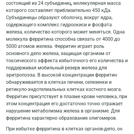
состоящий из 24 субъединиц, молекулярная масса
Москва
которого составляет приблизительно 450 кДа.
Субъединицы образуют оболочку, вокруг ядра,
Санкт-Петербург
содержащего комплекс гидроокиси и фосфата
Нижний Новгород
железа, количество которого может меняться. Одна
молекула ферритина способна связать от 4000 до
Казань
5000 атомов железа. Ферритин играет роль
основного депо железа, защищая организм от
Альметьевск
токсического эффекта избыточного его количества и
Апрелевка
поддерживая мобильный резерв железа для
эритропоэза. В высокой концентрации ферритин
Армавир
обнаруживается в клетках печени, селезенки и
Астрахань
ретикуло-эндотелиальных клетках костного мозга.
Ферритин присутствует в плазме крови человека, при
Балашиха
этом концентрация его достаточно точно отражает
нарушение метаболизма железа в организме. Для
Барнаул
ферритина характерно образование олигомеров.
Брянск
При избытке ферритина в клетках органов-депо, он