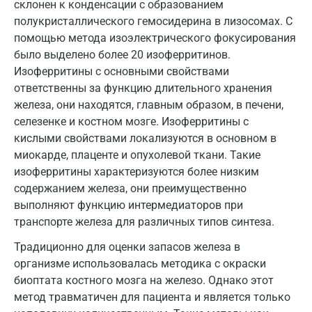
Великий Новгород
склонен к конденсации с образованием
полукристаллического гемосидерина в лизосомах. C
Видное
помощью метода изоэлектрического фокусирования
было выделено более 20 изоферритинов.
Владимир
Изоферритины с основными свойствами
Волгоград
ответственны за функцию длительного хранения
железа, они находятся, главным образом, в печени,
Волжский
селезенке и костном мозге. Изоферритины с
кислыми свойствами локализуются в основном в
Вологда
миокарде, плаценте и опухолевой ткани. Такие
Воронеж
изоферритины характеризуются более низким
содержанием железа, они преимущественно
Всеволожск
выполняют функцию интермедиаторов при
Гатчина
транспорте железа для различных типов синтеза.
Традиционно для оценки запасов железа в
Геленджик
организме использовалась методика с окраски
Голубое
биоптата костного мозга на железо. Однако этот
метод травматичен для пациента и является только
Дзержинск