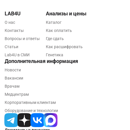
Тамбов
LAB4U
Анализы и цены
Тверь
О нас
Каталог
Контакты
Тольятти
Как оплатить
Вопросы и ответы
Где сдать
Томск
Статьи
Как расшифровать
Тосно
Lab4U в СМИ
Генетика
Дополнительная информация
Туапсе
Новости
Тула
Вакансии
Врачам
Тюмень
Медцентрам
Ульяновск
Корпоративным клиентам
Уфа
Оборудование и технологии
Фрязино