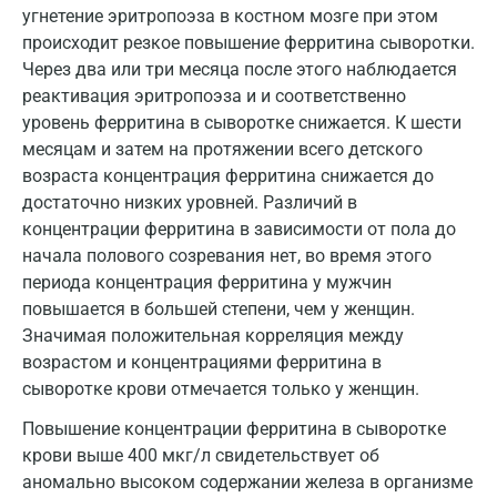
Наро-Фоминск
угнетение эритропоэза в костном мозге при этом
происходит резкое повышение ферритина сыворотки.
Нижневартовск
Через два или три месяца после этого наблюдается
Нижнекамск
реактивация эритропоэза и и соответственно
уровень ферритина в сыворотке снижается. К шести
Новокузнецк
месяцам и затем на протяжении всего детского
возраста концентрация ферритина снижается до
Новороссийск
достаточно низких уровней. Различий в
Новосибирск
концентрации ферритина в зависимости от пола до
начала полового созревания нет, во время этого
Ногинск
периода концентрация ферритина у мужчин
повышается в большей степени, чем у женщин.
Обнинск
Значимая положительная корреляция между
Одинцово
возрастом и концентрациями ферритина в
сыворотке крови отмечается только у женщин.
Омск
Повышение концентрации ферритина в сыворотке
Орел
крови выше 400 мкг/л свидетельствует об
аномально высоком содержании железа в организме
Оренбург