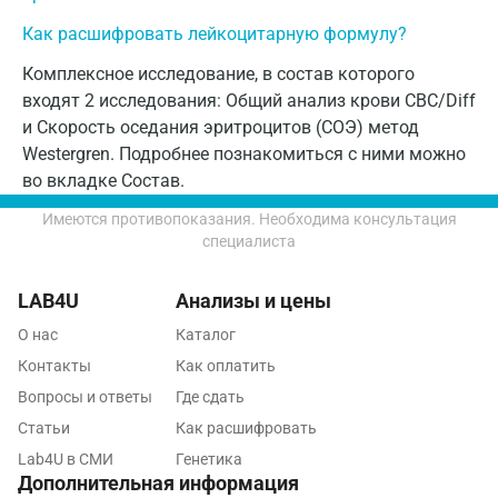
Мурманск
Как расшифровать лейкоцитарную формулу?
мужчины
1 - 15
Мытищи
10 - 50 лет
Комплексное исследование, в состав которого
Набережные Челны
женщины
2 - 20
входят 2 исследования: Общий анализ крови CBC/Diff
и Скорость оседания эритроцитов (СОЭ) метод
Наро-Фоминск
мужчины
2 - 20
Westergren. Подробнее познакомиться с ними можно
> 50 лет
Нижневартовск
во вкладке Состав.
женщины
2 - 30
Нижнекамск
Имеются противопоказания. Необходима консультация
специалиста
беременные
-
Новокузнецк
I триместр
-
4 - 57
LAB4U
Анализы и цены
Новороссийск
О нас
Каталог
II триместр
-
7 - 47
Новосибирск
Контакты
Как оплатить
Ногинск
Вопросы и ответы
Где сдать
III триместр
-
13 - 70
Статьи
Как расшифровать
Обнинск
Lab4U в СМИ
Генетика
Одинцово
Дополнительная информация