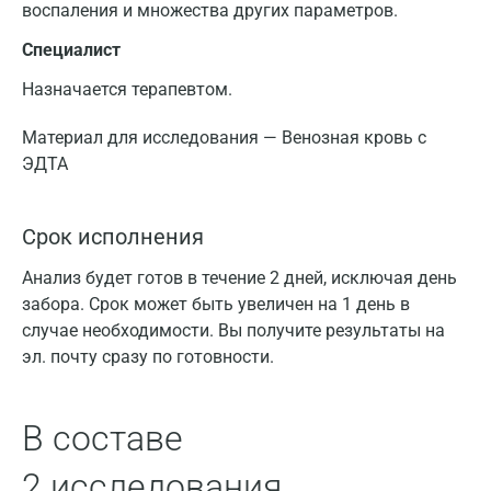
воспаления и множества других параметров.
12-15 лет
128 – 160
122 – 150
4,4 –
Специалист
Назначается терапевтом.
Старше 15
4,32
135 – 175
120 – 158
лет
5,72
Материал для исследования — Венозная кровь с
ЭДТА
Беременные,
–
116 – 139
–
I триместр
Срок исполнения
Беременные,
–
97 – 148
–
II триместр
Анализ будет готов в течение 2 дней, исключая день
забора. Срок может быть увеличен на 1 день в
Беременные,
случае необходимости. Вы получите результаты на
–
95 – 150
–
III триместр
эл. почту сразу по готовности.
Сред
В составе
Показатель
сод
2 исследования
распределения
гемо