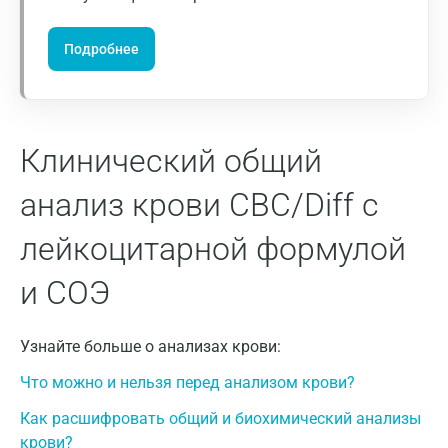
Лимфоциты,
Лимфоциты,
Возраст
Котельники
9
%
х10
/л
Подробнее
Красногорск
1-5 лет
35 – 60
1,9 – 9,3
Краснодар
6-10 лет
30 – 50
1,3 – 7,3
Красноярск
Клинический общий
11-14
Курск
30 – 48
1,3 – 6, 2
анализ крови CBC/Diff с
лет
Лабинск
лейкоцитарной формулой
Старше
19 – 48
0,9 – 4,2
Липецк
14 лет
и СОЭ
Лобня
Скорость оседания эритроцитов СОЭ
Люберцы
Узнайте больше о анализах крови:
СОЭ, мм/
Майкоп
Возраст, пол
Что можно и нельзя перед анализом крови?
час
Мурино
Как расшифровать общий и биохимический анализы
до 10 лет
2 - 10
крови?