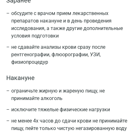
Заранее
Балашиха
12-15 лет
4,1 – 8,9
12-15 лет
Барнаул
обсудите с врачом прием лекарственных
жен
препаратов накануне и в день проведения
Брянск
исследования, а также другие дополнительные
Старше 15
Старше 15
условия подготовки
4,0 – 10,5
Великий Новгород
лет
лет
не сдавайте анализы крови сразу после
Видное
рентгенографии, флюорографии, УЗИ,
Беременные,
Беременные,
5,7 – 13,6
Владимир
физиопроцедур
I триместр
I триместр
Волгоград
Накануне
Беременные,
Беременные,
155 – 409
II триместр
II триместр
Волжский
ограничьте жирную и жареную пищу, не
Вологда
принимайте алкоголь
Беременные,
Беременные,
146 – 429
III триместр
III триместр
исключите тяжелые физические нагрузки
Воронеж
не менее 4х часов до сдачи крови не принимайте
Всеволожск
Показатель распределения тромбоцитов по
пищу, пейте только чистую негазированную воду
объему, PDW
– 9,0 – 20,0 %
Гатчина