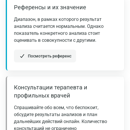
Иваново
9
%
х10
/л
Референсы и их значение
Ивантеевка
Старше
Диапазон, в рамках которого результат
0,8 – 6,2
0,04 – 0,6
1 года
Ижевск
анализа считается нормальным. Однако
показатель конкретного анализа стоит
Истра
Базофилы,
Возраст
Базофилы, %
оценивать в совокупности с другими.
9
х10
/л
Йошкар-Ола
Посмотреть референс
Старше
Калининград
0,1 – 2,0
0,0 – 0,2
1 года
Калуга
Моноциты,
Кемерово
Возраст
Моноциты, %
9
х10
/л
Консультации терапевта и
Ковров
профильных врачей
1-14 лет
2 – 12
0,1 – 1,7
Коломна
Спрашивайте обо всем, что беспокоит,
Старше
Королев
обсудите результаты анализов и план
4 – 12,5
0,08 – 1,5
14 лет
дальнейших действий онлайн. Количество
Кострома
консультаций не ограничено