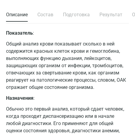
Описание
Состав
Подготовка
Результат
О
Показатель
:
Общий анализ крови показывает сколько в ней
Референсные значения:
содержится красных клеток крови и гемоглобина,
выполняющих функцию дыхания, лейкоцитов,
Гемоглобин, г/л
Эрит
защищающих организм от инфекции, тромбоцитов,
Возраст
отвечающих за свертывание крови, как организм
мужчины
женщины
муж
реагирует на патологические процессы, словом, ОАК
отражает общее состояние организма.
1-2 года
105 – 140
105 – 140
3,7 –
Назначения
:
3-5 лет
110 – 145
118 – 147
4,1 –
Обычно это первый анализ, который сдает человек,
когда проходит диспансеризацию или в начале
6-11 лет
120 – 140
120 – 145
4,2 –
любой диагностики. Его применяют для общей
оценки состояния здоровья, диагностики анемии,