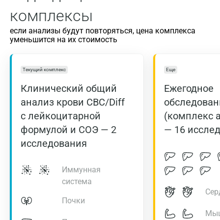
лет
15,6
15,5
34
комплексы
если анализы будут повторяться, цена комплекса
Беременные,
12,5 –
–
30 –
уменьшится на их стоимость
I триместр
14,1
Беременные,
13,4 –
Текущий комплекс
Еще
–
30 –
II триместр
13,6
Клинический общий
Ежегодное
анализ крови CBC/Diff
обследован
Беременные,
12,7 –
–
29 –
III триместр
15,3
с лейкоцитарной
(комплекс 
формулой и СОЭ — 2
— 16 иссле
исследования
Средний объем
эритроцитов, MCV, фл
Возраст
Иммунная
система
мужчины
женщины
Сер
Почки
1-5 лет
73 – 85
73 – 85
Мы