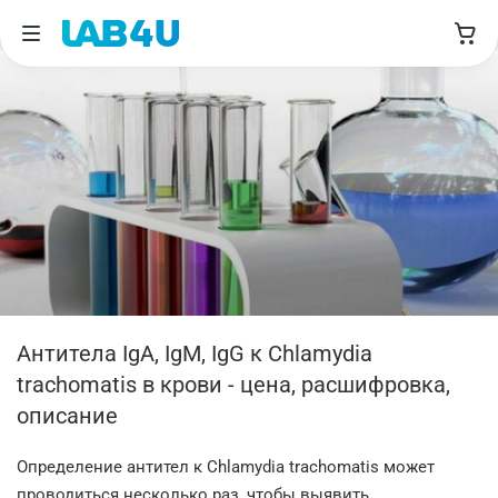
Антитела IgA, IgM, IgG к Chlamydia
trachomatis в крови - цена, расшифровка,
описание
Определение антител к Chlamydia trachomatis может
проводиться несколько раз, чтобы выявить