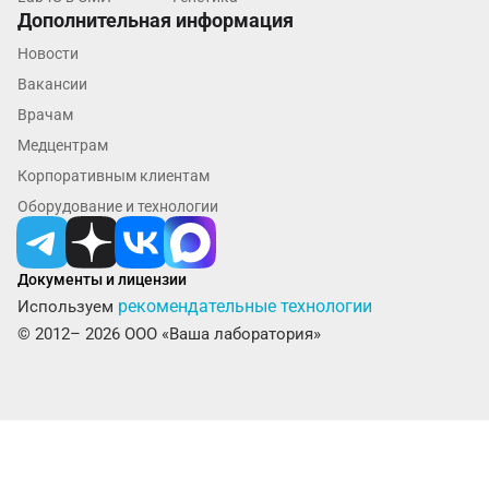
Дополнительная информация
Волгоград
Новости
Волжский
Вакансии
Вологда
Врачам
Медцентрам
Воронеж
Корпоративным клиентам
Всеволожск
Оборудование и технологии
Гатчина
Документы и лицензии
Геленджик
рекомендательные технологии
Используем
Голубое
© 2012– 2026 ООО «Ваша лаборатория»
Дзержинск
Дзержинский
Дмитров