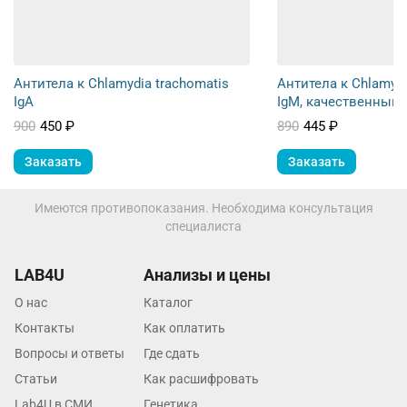
Нижний Новгород
Казань
Альметьевск
Антитела к Chlamydia trachomatis
Антитела к Chlamydi
IgA
IgM, качественный
Апрелевка
900
450 ₽
890
445 ₽
Армавир
Заказать
Заказать
Астрахань
Имеются противопоказания. Необходима консультация
Балашиха
специалиста
Барнаул
LAB4U
Анализы и цены
Брянск
О нас
Каталог
Великий Новгород
Контакты
Как оплатить
Вопросы и ответы
Где сдать
Видное
Статьи
Как расшифровать
Владимир
Lab4U в СМИ
Генетика