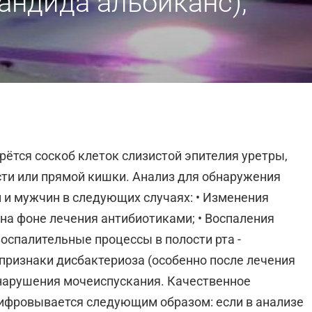
кандида альбиканс),
ерётся соскоб клеток слизистой эпителия уретры,
сти или прямой кишки. Анализ для обнаружения
н и мужчин в следующих случаях: • Изменения
х на фоне лечения антибиотиками; • Воспаления
оспалительные процессы в полости рта -
 признаки дисбактериоза (особенно после лечения
 нарушения мочеиспускания. Качественное
шифровывается следующим образом: если в анализе