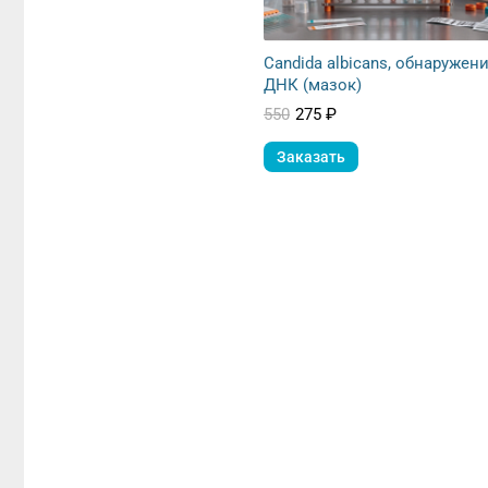
Candida albicans, обнаружен
ДНК (мазок)
550
275 ₽
Заказать