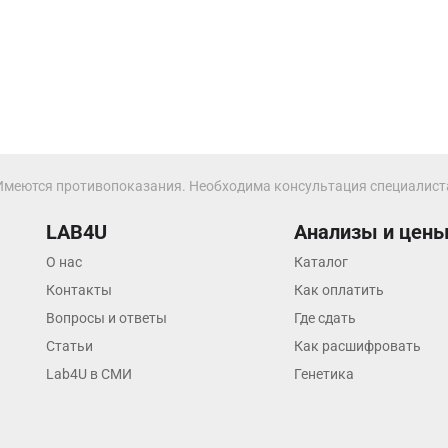
Калининград
Калуга
Кемерово
Ковров
Коломна
Имеются противопоказания. Необходима консультация специалист
Королев
LAB4U
Анализы и цен
Кострома
О нас
Каталог
Котельники
Контакты
Как оплатить
Вопросы и ответы
Где сдать
Красногорск
Статьи
Как расшифровать
Краснодар
Lab4U в СМИ
Генетика
Красноярск
Курск