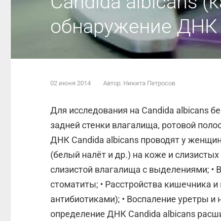
Candida albicans (
обнаружение ДНК
02 июня 2014
Автор: Никита Петросов
Для исследования на Candida albicans б
задней стенки влагалища, ротовой поло
ДНК Candida albicans проводят у женщи
(белый налёт и др.) на коже и слизисты
слизистой влагалища с выделениями; • В
стоматиты; • Расстройства кишечника и
антибиотиками); • Воспаление уретры и
определение ДНК Candida albicans рас