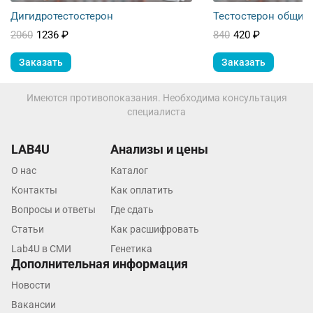
Домодедово
Дигидротестостерон
Тестостерон общий
Екатеринбург
2060
1236 ₽
840
420 ₽
Жуковский
Заказать
Заказать
Звенигород
Имеются противопоказания. Необходима консультация
Зеленоград
специалиста
Иваново
LAB4U
Анализы и цены
Ивантеевка
О нас
Каталог
Контакты
Как оплатить
Ижевск
Вопросы и ответы
Где сдать
Истра
Статьи
Как расшифровать
Йошкар-Ола
Lab4U в СМИ
Генетика
Дополнительная информация
Калининград
Новости
Калуга
Вакансии