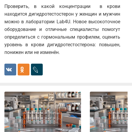
Волжский
Проверить, в какой концентрации в крови
находится дигидротестостерон у женщин и мужчин
Вологда
можно в лаборатории Lab4U. Новое высокоточное
Воронеж
оборудование и отличные специалисты помогут
определиться с гормональным профилем, оценить
Всеволожск
уровень в крови дигидротестостерона: повышен,
Гатчина
понижен или не изменён.
Геленджик
Голубое
Дзержинск
Дзержинский
Дмитров
Долгопрудный