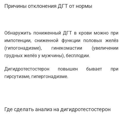
Казань
Причины отклонения ДГТ от нормы
Альметьевск
Апрелевка
Обнаружить пониженный ДГТ в крови можно при
Армавир
импотенции, сниженной функции половых желёз
Астрахань
(гипогонадизме), гинекомастии (увеличении
грудных желёз у мужчины), бесплодии.
Балашиха
Барнаул
Дигидротестостерон повышен бывает при
гирсутизме, гипергонадизме.
Брянск
Великий Новгород
Видное
Где сделать анализ на дигидротестостерон
Владимир
Волгоград