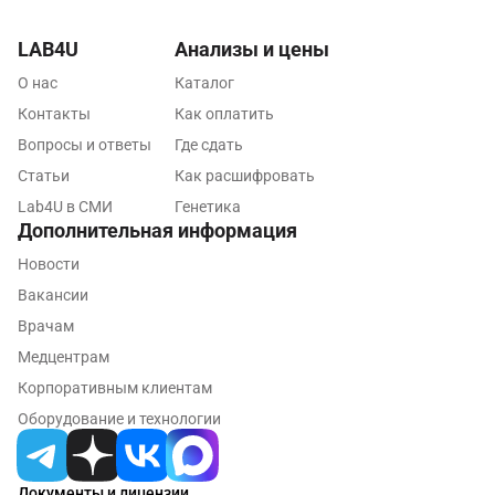
Санкт-Петербург
LAB4U
Анализы и цены
Нижний Новгород
О нас
Каталог
Казань
Контакты
Как оплатить
Вопросы и ответы
Где сдать
Альметьевск
Статьи
Как расшифровать
Апрелевка
Lab4U в СМИ
Генетика
Дополнительная информация
Армавир
Новости
Астрахань
Вакансии
Балашиха
Врачам
Медцентрам
Барнаул
Корпоративным клиентам
Брянск
Оборудование и технологии
Великий Новгород
Документы и лицензии