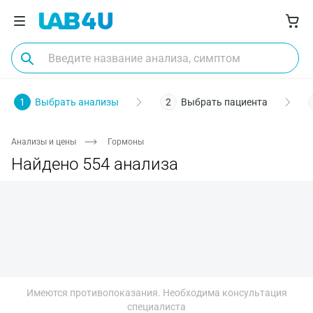
Пол
Биоматериал
Заболевания
Диагностика
О
1
Выбрать анализы
2
Выбрать пациента
Анализы и цены
Гормоны
Найдено 554 анализа
Имеются противопоказания. Необходима консультация
Москва
специалиста