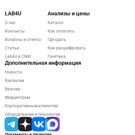
Санкт-Петербург
LAB4U
Анализы и цены
Нижний Новгород
О нас
Каталог
Казань
Контакты
Как оплатить
Вопросы и ответы
Где сдать
Альметьевск
Статьи
Как расшифровать
Апрелевка
Lab4U в СМИ
Генетика
Дополнительная информация
Армавир
Новости
Астрахань
Вакансии
Балашиха
Врачам
Медцентрам
Барнаул
Корпоративным клиентам
Брянск
Оборудование и технологии
Великий Новгород
Документы и лицензии